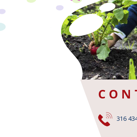
CON
316 43