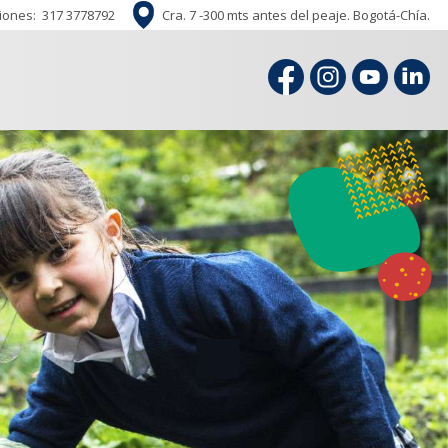
iones:
317 3778792
Cra. 7 -300 mts antes del peaje. Bogotá-Chía.