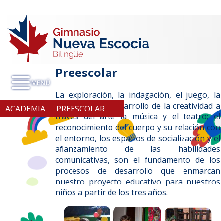
Preescolar
La exploración, la indagación, el juego, la
expresión y el desarrollo de la creatividad a
ACADEMIA
PREESCOLAR
través del arte la música y el teatro; el
reconocimiento del cuerpo y su relación con
el entorno, los espacios de socialización y el
aﬁanzamiento de las habilidades
comunicativas, son el fundamento de los
procesos de desarrollo que enmarcan
nuestro proyecto educativo para nuestros
niños a partir de los tres años.