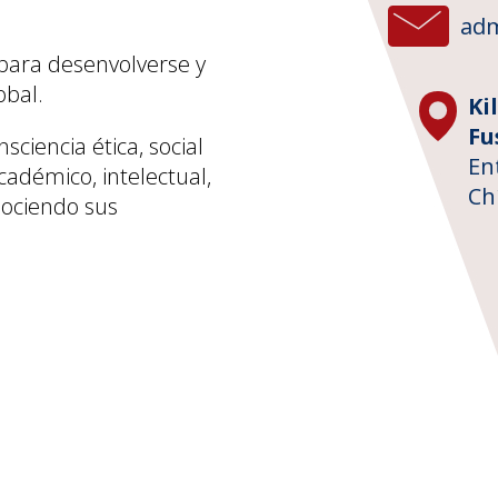
adm
para desenvolverse y
obal.
Ki
Fu
iencia ética, social
En
cadémico, intelectual,
Ch
nociendo sus